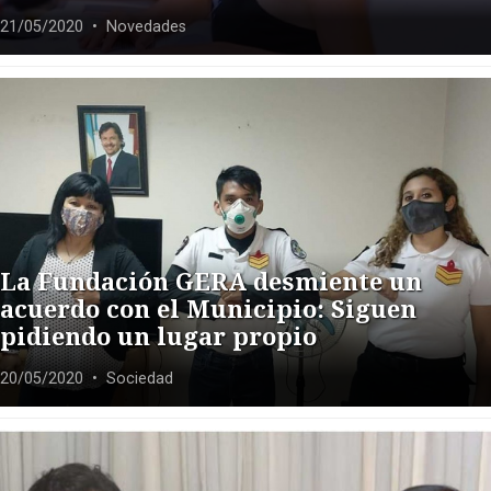
21/05/2020
• Novedades
La Fundación GERA desmiente un
acuerdo con el Municipio: Siguen
pidiendo un lugar propio
20/05/2020
• Sociedad