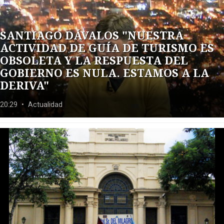
SALTEÑO
COVID-19
SANTIAGO DÁVALOS "NUESTRA
ACTIVIDAD DE GUÍA DE TURISMO ES
SERVICIOS
OBSOLETA Y LA RESPUESTA DEL
PRONÓSTICO
GOBIERNO ES NULA. ESTAMOS A LA
QUINIELAS Y LOTERIAS
DERIVA"
HORÓSCOPO
20:29
• Actualidad
TAPA DE LOS DIARIOS
CONTÁCTENOS
AYUDA
TÉRMINOS
Y
CONDICIONES
POLÍTICAS
DE