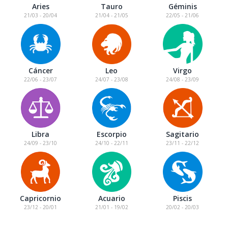
Aries
Tauro
Géminis
21/03 - 20/04
21/04 - 21/05
22/05 - 21/06
Cáncer
Leo
Virgo
22/06 - 23/07
24/07 - 23/08
24/08 - 23/09
Libra
Escorpio
Sagitario
24/09 - 23/10
24/10 - 22/11
23/11 - 22/12
Capricornio
Acuario
Piscis
23/12 - 20/01
21/01 - 19/02
20/02 - 20/03